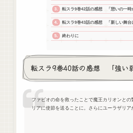
転スラ9巻42話の感想 「憩いの一
転スラ9巻43話の感想 「新しい舞台
終わりに
転スラ9巻40話の感想 「強
ファビオの命を救ったことで魔王カリオンとの
リアに使節を送ることに。さらにユーラザリア