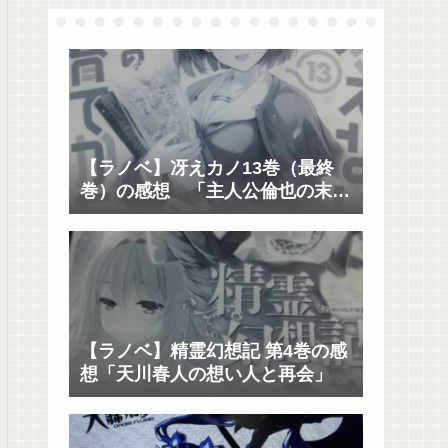
【ラノベ】冴えカノ13巻（最終
巻）の感想 「主人公倫也の末路
と未来に寄り添うのは?」
【ラノベ】精霊幻想記 第4巻の感
想「天川春人の想い人と再会」