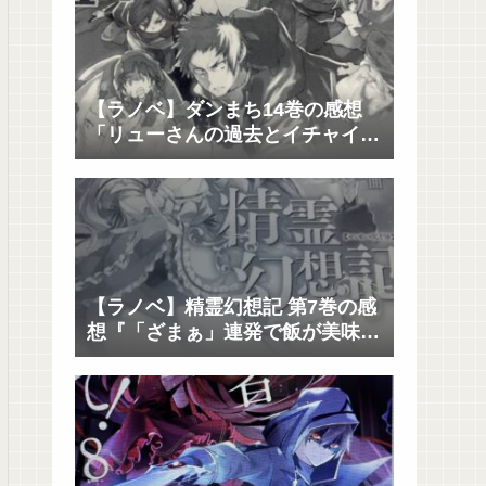
【ラノベ】ダンまち14巻の感想
「リューさんの過去とイチャイチ
ャと決着」
【ラノベ】精霊幻想記 第7巻の感
想『「ざまぁ」連発で飯が美味
い』