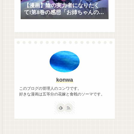
【漫画】陰の実力者になりたく
て!第8巻の感想「お姉ちゃんの体
を使って血の吸血鬼と戦うの
は？」
konwa
このブログの管理人のコンワです。
好きな漫画は五等分の花嫁と食戟のソーマです。