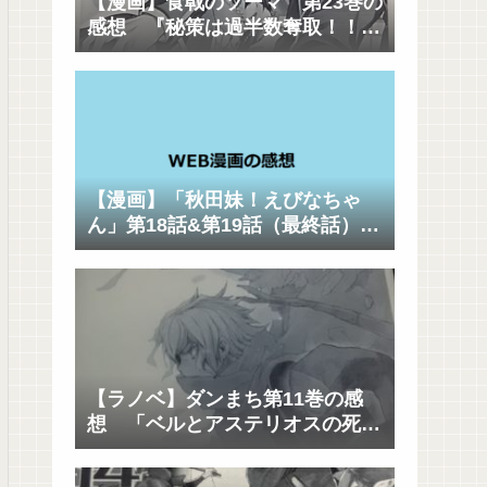
【漫画】食戟のソーマ 第23巻の
感想 『秘策は過半数奪取！！そ
して創真の父城一郎が遠月を去っ
た理由とは？』
【漫画】「秋田妹！えびなちゃ
ん」第18話&第19話（最終話）の
感想（ネタバレあり） 「ハッピ
ーエンドｷﾀ――(ﾟ∀ﾟ)――!!」
【ラノベ】ダンまち第11巻の感
想 「ベルとアステリオスの死闘
も見どころだけど、各キャラの思
惑と駆け引きも面白い」