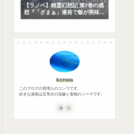
【ラノベ】精霊幻想記 第7巻の感
想『「ざまぁ」連発で飯が美味
い』
konwa
このブログの管理人のコンワです。
好きな漫画は五等分の花嫁と食戟のソーマです。