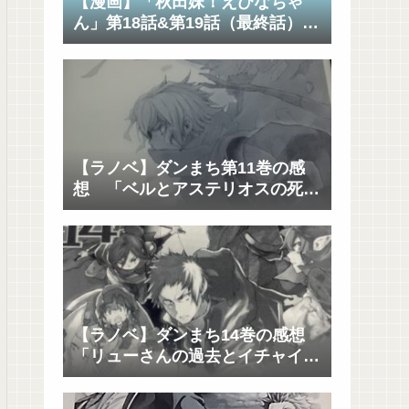
【漫画】「秋田妹！えびなちゃ
ん」第18話&第19話（最終話）の
感想（ネタバレあり） 「ハッピ
ーエンドｷﾀ――(ﾟ∀ﾟ)――!!」
【ラノベ】ダンまち第11巻の感
想 「ベルとアステリオスの死闘
も見どころだけど、各キャラの思
惑と駆け引きも面白い」
【ラノベ】ダンまち14巻の感想
「リューさんの過去とイチャイチ
ャと決着」