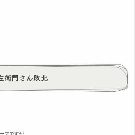
左衛門さん敗北
ソーマですが