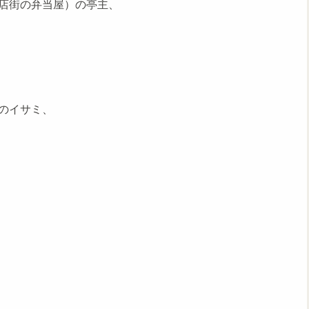
店街の弁当屋）の亭主、
のイサミ、