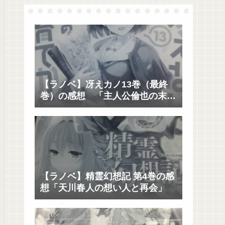
【ラノベ】冴えカノ13巻（最終
巻）の感想 「主人公倫也の末路
と未来に寄り添うのは?」
【ラノベ】精霊幻想記 第4巻の感
想「天川春人の想い人と再会」