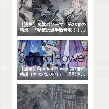
【漫画】食戟のソーマ 第23巻の
感想 『秘策は過半数奪取！！そ
して創真の父城一郎が遠月を去っ
た理由とは？』
【漫画】Spotted Flower 第7巻の
感想（ネタバレあり）「旦那さん
と元カレさんの直接対決」