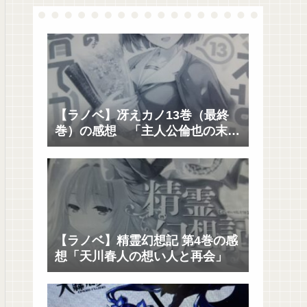
【ラノベ】冴えカノ13巻（最終
巻）の感想 「主人公倫也の末路
と未来に寄り添うのは?」
【ラノベ】精霊幻想記 第4巻の感
想「天川春人の想い人と再会」