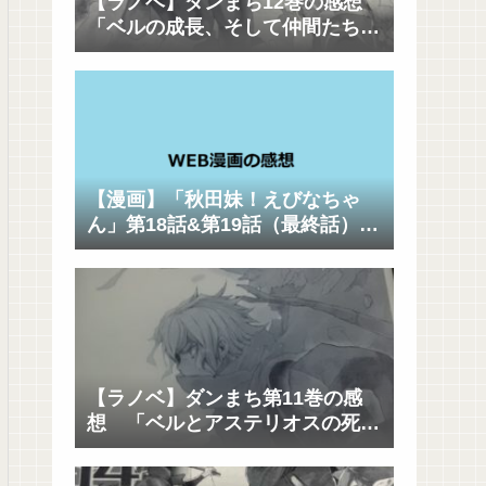
【ラノベ】ダンまち12巻の感想
「ベルの成長、そして仲間たちの
成長」
【漫画】「秋田妹！えびなちゃ
ん」第18話&第19話（最終話）の
感想（ネタバレあり） 「ハッピ
ーエンドｷﾀ――(ﾟ∀ﾟ)――!!」
【ラノベ】ダンまち第11巻の感
想 「ベルとアステリオスの死闘
も見どころだけど、各キャラの思
惑と駆け引きも面白い」