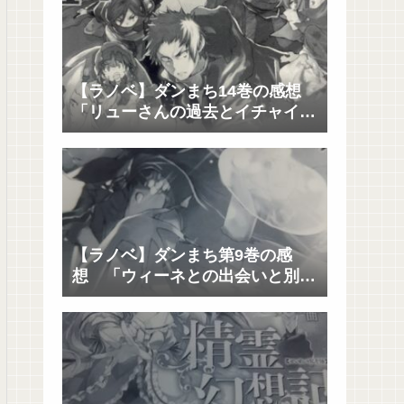
【ラノベ】ダンまち14巻の感想
「リューさんの過去とイチャイチ
ャと決着」
【ラノベ】ダンまち第9巻の感
想 「ウィーネとの出会いと別
れ」