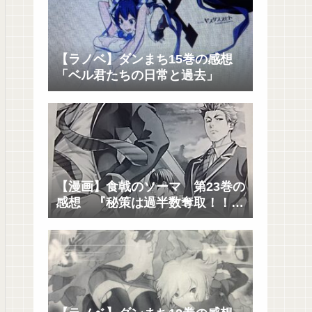
【ラノベ】ダンまち15巻の感想
「ベル君たちの日常と過去」
【漫画】食戟のソーマ 第23巻の
感想 『秘策は過半数奪取！！そ
して創真の父城一郎が遠月を去っ
た理由とは？』