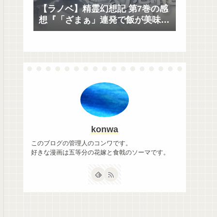
【ラノベ】精霊幻想記 第7巻の感
想『「ざまぁ」連発で飯が美味
い』
konwa
このブログの管理人のコンワです。
好きな漫画は五等分の花嫁と食戟のソーマです。