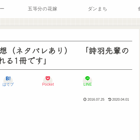
ー
五等分の花嫁
ダンまち
感想（ネタバレあり） 「詩羽先輩の
れる1冊です」
はてブ
Pocket
LINE
2016.07.25
2020.04.01