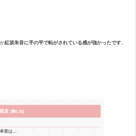
か
紅坂朱音に手の平で転がされている感が強かったです
。
目次
本音は…