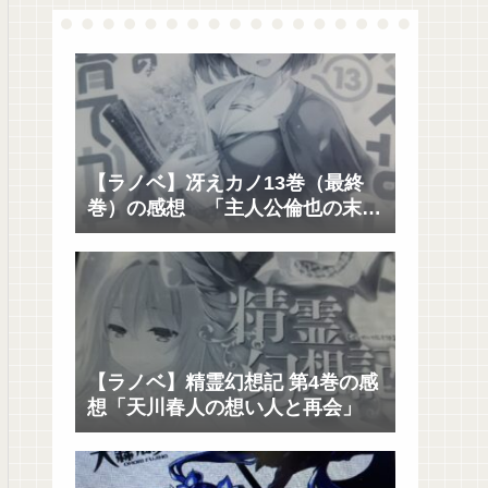
【ラノベ】冴えカノ13巻（最終
巻）の感想 「主人公倫也の末路
と未来に寄り添うのは?」
【ラノベ】精霊幻想記 第4巻の感
想「天川春人の想い人と再会」