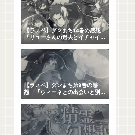
【ラノベ】ダンまち14巻の感想
「リューさんの過去とイチャイチ
ャと決着」
【ラノベ】ダンまち第9巻の感
想 「ウィーネとの出会いと別
れ」