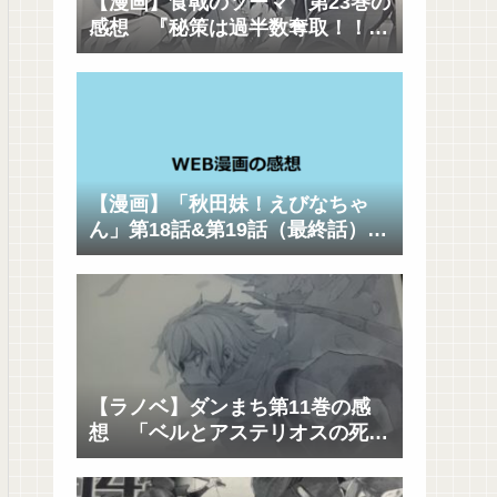
【漫画】食戟のソーマ 第23巻の
感想 『秘策は過半数奪取！！そ
して創真の父城一郎が遠月を去っ
た理由とは？』
【漫画】「秋田妹！えびなちゃ
ん」第18話&第19話（最終話）の
感想（ネタバレあり） 「ハッピ
ーエンドｷﾀ――(ﾟ∀ﾟ)――!!」
【ラノベ】ダンまち第11巻の感
想 「ベルとアステリオスの死闘
も見どころだけど、各キャラの思
惑と駆け引きも面白い」