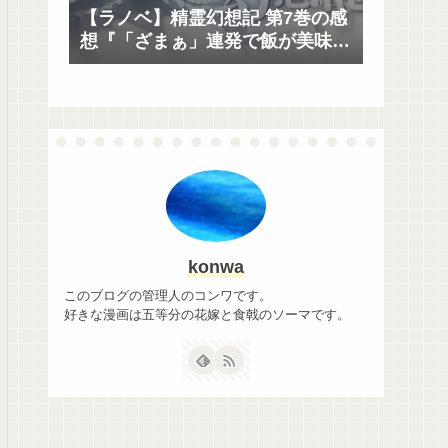
【ラノベ】精霊幻想記 第7巻の感
想『「ざまぁ」連発で飯が美味
い』
konwa
このブログの管理人のコンワです。
好きな漫画は五等分の花嫁と食戟のソーマです。