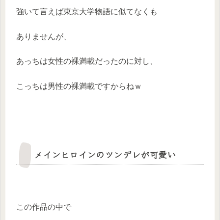
強いて言えば東京大学物語に似てなくも
ありませんが、
あっちは女性の裸満載だったのに対し、
こっちは男性の裸満載ですからねｗ
メインヒロインのツンデレが可愛い
この作品の中で