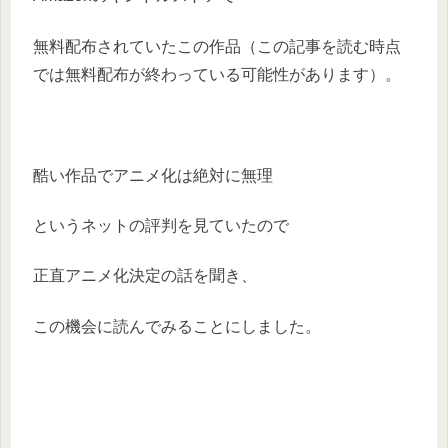
無料配布されていたこの作品（この記事を読む時点
では無料配布が終わっている可能性があります）。
酷い作品でアニメ化は絶対に無理
というネットの評判を見ていたので
正直アニメ化決定の話を聞き、
この機会に読んでみることにしました。