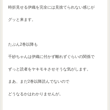
時折見せる伊織を完全には見捨てられない感じが
グッと来ます。
たぶん2巻以降も
千紗ちゃんは伊織に付かず離れずぐらいの関係で
ずっと読者をヤキモキさせそうな気がします。
まあ、まだ2巻以降読んでないので
どうなるかはわかりませんが。