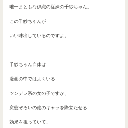
唯一まともな伊織の従妹の千紗ちゃん。
この千紗ちゃんが
いい味出しているのですよ。
千紗ちゃん自体は
漫画の中ではよくいる
ツンデレ系の女の子ですが、
変態ぞろいの他のキャラを際立たせる
効果を担っていて、