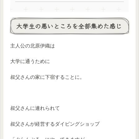
大学生の悪いところを全部集めた感じ
主人公の北原伊織は
大学に通うために
叔父さんの家に下宿することに。
叔父さんに連れられて
叔父さんが経営するダイビングショップ