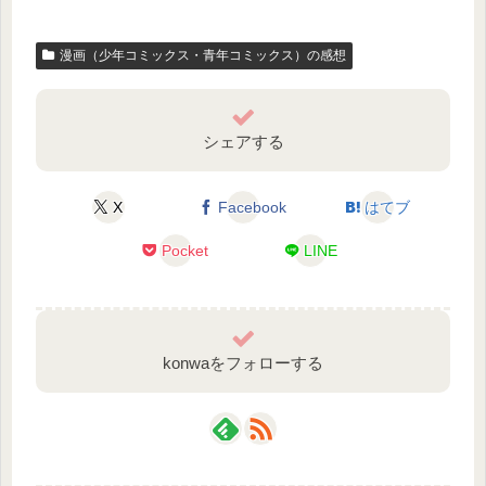
漫画（少年コミックス・青年コミックス）の感想
シェアする
X
Facebook
はてブ
Pocket
LINE
konwaをフォローする