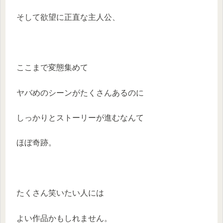
そして欲望に正直な主人公、
ここまで変態集めて
ヤバめのシーンがたくさんあるのに
しっかりとストーリーが進むなんて
ほぼ奇跡。
たくさん笑いたい人には
よい作品かもしれません。