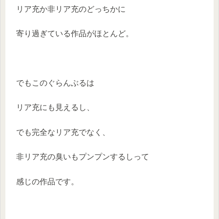
リア充か非リア充のどっちかに
寄り過ぎている作品がほとんど。
でもこのぐらんぶるは
リア充にも見えるし、
でも完全なリア充でなく、
非リア充の臭いもプンプンするしって
感じの作品です。