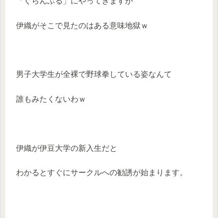
「ぐらんぶる」にやってきますが
伊織がそこで見たのはある意味地獄ｗ
男子大学生が全裸で野球拳している姿なんて
誰もみたくないわｗ
伊織が伊豆大学の新入生だと
わかるとすぐにサークルへの勧誘が始まります。